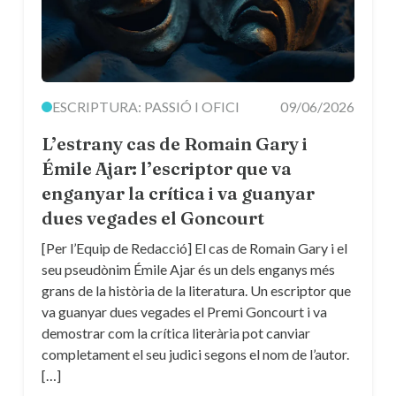
ESCRIPTURA: PASSIÓ I OFICI
09/06/2026
L’estrany cas de Romain Gary i
Émile Ajar: l’escriptor que va
enganyar la crítica i va guanyar
dues vegades el Goncourt
[Per l’Equip de Redacció] El cas de Romain Gary i el
seu pseudònim Émile Ajar és un dels enganys més
grans de la història de la literatura. Un escriptor que
va guanyar dues vegades el Premi Goncourt i va
demostrar com la crítica literària pot canviar
completament el seu judici segons el nom de l’autor.
[…]