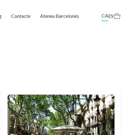
CA
g
Contacte
Ateneu Barcelonès
ES