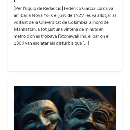
[Per l’Equip de Redacció] Federico García Lorca va
arribar a Nova York el juny de 1929 i es va allotjar al
voltant de la Universitat de Colúmbia, al nord de
Manhattan, a tot just una vintena de minuts en
metro d’on es trobava l’Stonewall Inn, el bar on el
1969 van esclatar els disturbis que […]