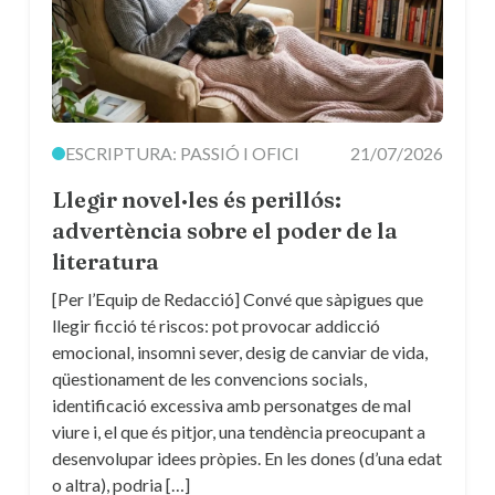
ESCRIPTURA: PASSIÓ I OFICI
21/07/2026
Llegir novel·les és perillós:
advertència sobre el poder de la
literatura
[Per l’Equip de Redacció] Convé que sàpigues que
llegir ficció té riscos: pot provocar addicció
emocional, insomni sever, desig de canviar de vida,
qüestionament de les convencions socials,
identificació excessiva amb personatges de mal
viure i, el que és pitjor, una tendència preocupant a
desenvolupar idees pròpies. En les dones (d’una edat
o altra), podria […]