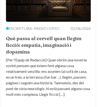
ESCRIPTURA: PASSIÓ I OFICI
01/06/2026
Què passa al cervell quan llegim
ficció: empatia, imaginació i
dopamina
[Per l’Equip de Redacció] Quan obrim una novel·la
sovint pensem que estem fent alguna cosa
relativament senzilla: ens asseiem (al sofà de casa,
en un tren, a la terrassa d’un bar…), llegim, passem
pàgines i seguim una història. Tanmateix, des del
punt de vista neurològic, hi està passant alguna cosa
molt més complexa. Llegir ficció […]