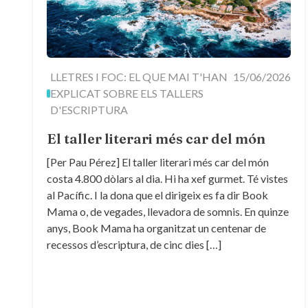
LLETRES I FOC: EL QUE MAI T'HAN
15/06/2026
EXPLICAT SOBRE ELS TALLERS
D'ESCRIPTURA
El taller literari més car del món
[Per Pau Pérez] El taller literari més car del món
costa 4.800 dòlars al dia. Hi ha xef gurmet. Té vistes
al Pacífic. I la dona que el dirigeix es fa dir Book
Mama o, de vegades, llevadora de somnis. En quinze
anys, Book Mama ha organitzat un centenar de
recessos d’escriptura, de cinc dies […]