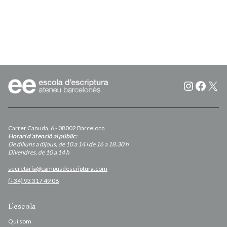
Instagr
Faceb
X
Carrer Canuda, 6 - 08002 Barcelona
Horari d’atenció al públic:
De dilluns a dijous, de 10 a 14 i de 16 a 18.30 h
Divendres, de 10 a 14 h
secretaria@campusdescriptura.com
(+34) 93 317 49 08
L’escola
Qui som