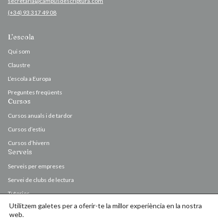
secretaria@campusdescriptura.com
(+34) 93 317 49 08
L’escola
Qui som
Claustre
L’escola a Europa
Preguntes freqüents
Cursos
Cursos anuals i de tardor
Cursos d’estiu
Cursos d’hivern
Serveis
Serveis per empreses
Servei de clubs de lectura
Tutories
Utilitzem galetes per a oferir-te la millor experiència en la nostra
Valoració i correcció d’originals
web.