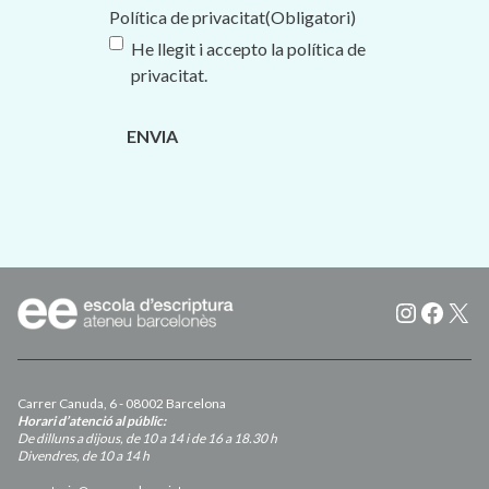
Política de privacitat
(Obligatori)
He llegit i accepto la
política de
privacitat
.
Instagr
Faceb
X
Carrer Canuda, 6 - 08002 Barcelona
Horari d’atenció al públic:
De dilluns a dijous, de 10 a 14 i de 16 a 18.30 h
Divendres, de 10 a 14 h