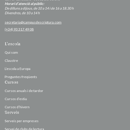
Horari d’atenció al públic:
De dilluns a dijous, de 10 a 14 i de 16 a 18.30 h
Divendres, de 10 a 14 h
secretaria@campusdescriptura.com
(+34) 93 317 49 08
L’escola
Qui som
Claustre
L’escola a Europa
Preguntes freqüents
Cursos
Cursos anuals i de tardor
Cursos d’estiu
Cursos d’hivern
Serveis
Serveis per empreses
Servei de clubs de lectura