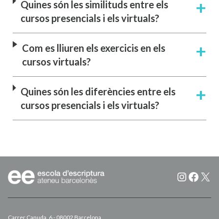
Quines són les similituds entre els
cursos presencials i els virtuals?
Com es lliuren els exercicis en els
cursos virtuals?
Quines són les diferències entre els
cursos presencials i els virtuals?
Instagr
Faceb
X
Carrer Canuda, 6 - 08002 Barcelona