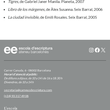
Tigres
, de Gabriel Janer Manila. Planeta, 2007
Libro de los márgenes
, de Àlex Susanna. Seix Barral, 2006
La ciudad invisible
, de Emili Rosales. Seix Barral, 2005
Instagr
Faceb
X
Carrer Canuda, 6 - 08002 Barcelona
Horari d’atenció al públic:
De dilluns a dijous, de 10 a 14 i de 16 a 18.30 h
Divendres, de 10 a 14 h
secretaria@campusdescriptura.com
(+34) 93 317 49 08
L’escola