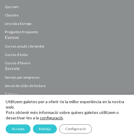
Qui som
Claustre
L’escola a Europa
Preguntes freqüents
Cursos
Cursos anuals i de tardor
Cursos d’estiu
Cursos d’hivern
Serveis
Serveis per empreses
Servei de clubs de lectura
Tutories
Utilitzem galetes per a oferir-te la millor experiència en la nostra
Valoració i correcció d’originals
web.
Pots obtenir més informació sobre quines galetes utilitzem o
desactivar-les a la
configuració
.
© Escola d’Escriptura de l’Ateneu Barcelonès 2026
Accepta
Rebutja
Configuració
Contacte