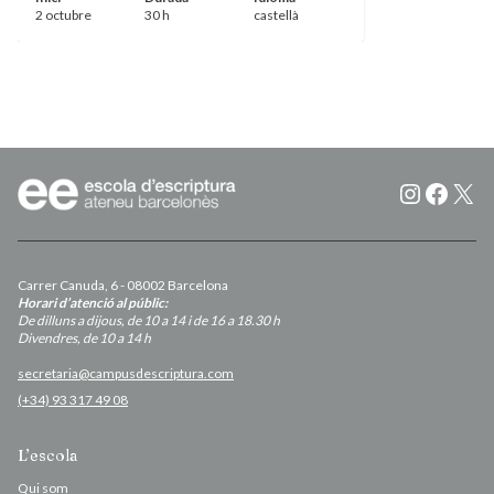
2 octubre
30 h
castellà
Instagr
Faceb
X
Carrer Canuda, 6 - 08002 Barcelona
Horari d’atenció al públic:
De dilluns a dijous, de 10 a 14 i de 16 a 18.30 h
Divendres, de 10 a 14 h
secretaria@campusdescriptura.com
(+34) 93 317 49 08
L’escola
Qui som