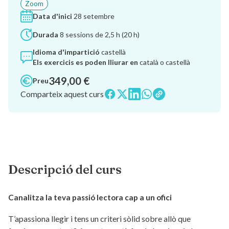
Zoom
Data d'inici
28 setembre
Durada
8 sessions de 2,5 h (20 h)
Idioma d'impartició
castellà
Els exercicis es poden lliurar en
català o castellà
349,00 €
Preu
Comparteix aquest curs
Descripció del curs
Canalitza la teva passió lectora cap a un ofici
T’apassiona llegir i tens un criteri sòlid sobre allò que