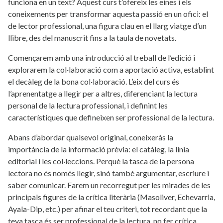
funciona en un text? Aquest curs t’ofereix les eines i els
coneixements per transformar aquesta passió en un ofici: el
de lector professional, una figura clau en el llarg viatge d’un
llibre, des del manuscrit fins a la taula de novetats.
Començarem amb una introducció al treball de l’edició i
explorarem la col·laboració com a aportació activa, establint
el decàleg de la bona col·laboració. L’eix del curs és
l’aprenentatge a llegir per a altres, diferenciant la lectura
personal de la lectura professional, i definint les
característiques que defineixen ser professional de la lectura.
Abans d’abordar qualsevol original, coneixeràs la
importància de la informació prèvia: el catàleg, la línia
editorial i les col·leccions. Perquè la tasca de la persona
lectora no és només llegir, sinó també argumentar, escriure i
saber comunicar. Farem un recorregut per les mirades de les
principals figures de la crítica literària (Masoliver, Echevarria,
Ayala-Dip, etc.) per afinar el teu criteri, tot recordant que la
teva tasca és ser professional de la lectura, no fer crítica