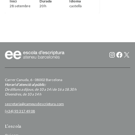
Inici
Durada
Idioma
28 setembre
20 h
castellà
Instagr
Faceb
X
Carrer Canuda, 6 - 08002 Barcelona
Horari d’atenció al públic:
De dilluns a dijous, de 10 a 14 i de 16 a 18.30 h
Divendres, de 10 a 14 h
secretaria@campusdescriptura.com
(+34) 93 317 49 08
L’escola