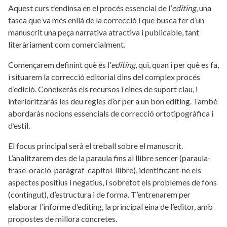
Aquest curs t’endinsa en el procés essencial de l’
editing
, una
tasca que va més enllà de la correcció i que busca fer d’un
manuscrit una peça narrativa atractiva i publicable, tant
literàriament com comercialment.
Començarem definint què és l’
editing
, qui, quan i per què es fa,
i situarem la correcció editorial dins del complex procés
d’edició. Coneixeràs els recursos i eines de suport clau, i
interioritzaràs les deu regles d’or per a un bon editing. També
abordaràs nocions essencials de correcció ortotipogràfica i
d’estil.
El focus principal serà el treball sobre el manuscrit.
L’analitzarem des de la paraula fins al llibre sencer (paraula-
frase-oració-paràgraf-capítol-llibre), identificant-ne els
aspectes positius i negatius, i sobretot els problemes de fons
(contingut), d’estructura i de forma. T’entrenarem per
elaborar l’informe d’editing, la principal eina de l’editor, amb
propostes de millora concretes.