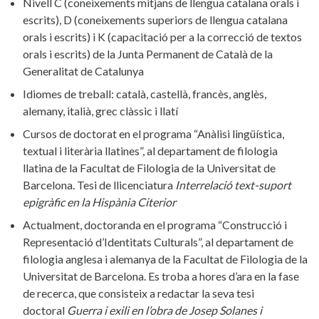
Nivell C (coneixements mitjans de llengua catalana orals i
escrits), D (coneixements superiors de llengua catalana
orals i escrits) i K (capacitació per a la correcció de textos
orals i escrits) de la Junta Permanent de Català de la
Generalitat de Catalunya
Idiomes de treball: català, castellà, francès, anglès,
alemany, italià, grec clàssic i llatí
Cursos de doctorat en el programa “Anàlisi lingüística,
textual i literària llatines”, al departament de filologia
llatina de la Facultat de Filologia de la Universitat de
Barcelona. Tesi de llicenciatura
Interrelació text-suport
epigràfic en la Hispània Citerior
Actualment, doctoranda en el programa “Construcció i
Representació d’Identitats Culturals”, al departament de
filologia anglesa i alemanya de la Facultat de Filologia de la
Universitat de Barcelona. Es troba a hores d’ara en la fase
de recerca, que consisteix a redactar la seva tesi
doctoral
Guerra i exili en l’obra de Josep Solanes i