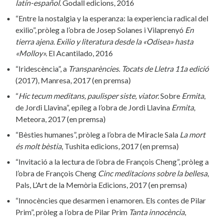
latín-español.
Godall edicions, 2016
“Entre la nostalgia y la esperanza: la experiencia radical del
exilio”, pròleg a l’obra de Josep Solanes i Vilaprenyó
En
tierra ajena. Exilio y literatura desde la «Odisea» hasta
«Molloy».
El Acantilado, 2016
“Iridescència”, a
Transparències
.
Tocats de Lletra 11a edició
(2017), Manresa, 2017 (en premsa)
“
Hic tecum meditans, paulisper siste, viator.
Sobre
Ermita
,
de Jordi Llavina”, epíleg a l’obra de Jordi Llavina
Ermita
,
Meteora, 2017 (en premsa)
“Bèsties humanes”, pròleg a l’obra de Miracle Sala
La mort
és molt bèstia
, Tushita edicions, 2017 (en premsa)
“Invitació a la lectura de l’obra de François Cheng”, pròleg a
l’obra de François Cheng
Cinc meditacions sobre la bellesa
,
Pals, L’Art de la Memòria Edicions, 2017 (en premsa)
“Innocències que desarmen i enamoren. Els contes de Pilar
Prim”, pròleg a l’obra de Pilar Prim
Tanta innocència
,