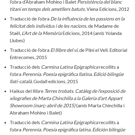
l’obra d’Abraham Mohino i Balet
Persistència del blanc
titani en temps dels ametllers batuts.
Viena Edicions, 2012
Traducció de l’obra
De la influència de les passions en la
felicitat dels individus i de les
nacions
, de Madame de
Staël,
L’Art de la Memòria
Edicions, 2014 (amb Yolanda
Llubes)
Traducció de l’obra
El llibre del vi
, de Plini el Vell. Editorial
Entrecomes, 2015
Traducció dels
Carmina Latina Epigraphica
recollits a
l’obra
Perennia
.
Poesia epigràfica llatina. Edició bilingüe
llatí-català.
Godall edicions, 2015
Haikus del llibre
Terres trobats
.
Catàleg de l’exposició de
xilografies de Marta Chinchilla a la
Galeria d’art Appart
Showroom (març-abril de 2015)
(amb Marta Chinchilla i
Abraham Mohino i Balet)
Traducció dels
Carmina Latina Epigraphica
recollits a
l’obra
Perennia. Poesía epigráfica latina.
Edición bilingüe