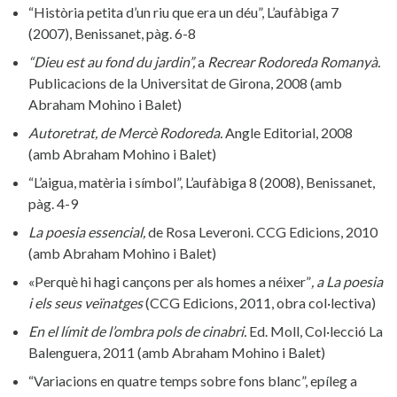
“Història petita d’un riu que era un déu”, L’aufàbiga 7
(2007), Benissanet, pàg. 6-8
“Dieu est au fond du jardin”,
a
Recrear Rodoreda Romanyà.
Publicacions de la Universitat de Girona, 2008 (amb
Abraham Mohino i Balet)
Autoretrat, de Mercè Rodoreda.
Angle Editorial, 2008
(amb Abraham Mohino i Balet)
“L’aigua, matèria i símbol”, L’aufàbiga 8 (2008), Benissanet,
pàg. 4-9
La poesia essencial,
de Rosa Leveroni. CCG Edicions, 2010
(amb Abraham Mohino i Balet)
«Perquè hi hagi cançons per als homes a néixer”
, a La poesia
i els seus veïnatges
(CCG Edicions, 2011, obra col·lectiva)
En el límit de l’ombra pols de cinabri.
Ed. Moll, Col·lecció La
Balenguera, 2011 (amb Abraham Mohino i Balet)
“Variacions en quatre temps sobre fons blanc”, epíleg a