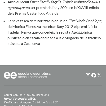
Amb el recull
Entre l’ocell i l’argila. Tríptic ambrat d’haikus
agredolços
va ser premiada l’any 2004 en la XXVIII edició
dels Premis Castellitx d’Algaida
La seva tasca de tutorització del bloc
El teixit de Penèlope
,
de Mònica Flores, va merèixer l’any 2012 el premi Núria
Tudela i Penya que concedeix la revista
Auriga
, única
publicació en català dedicada a la divulgació de la tradició
clàssica a Catalunya
Instagr
Faceb
X
Carrer Canuda, 6 - 08002 Barcelona
Horari d’atenció al públic:
De dilluns a dijous, de 10 a 14 i de 16 a 18.30 h