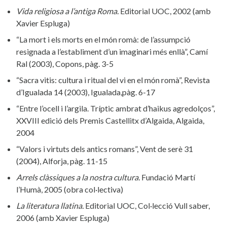
Vida religiosa a l’antiga Roma.
Editorial UOC, 2002 (amb
Xavier Espluga)
“La mort i els morts en el món romà: de l’assumpció
resignada a l’establiment d’un imaginari més enllà”, Camí
Ral (2003), Copons, pàg. 3-5
“Sacra vitis: cultura i ritual del vi en el món romà”, Revista
d’Igualada 14 (2003), Igualada,pàg. 6-17
“Entre l’ocell i l’argila. Tríptic ambrat d’haikus agredolços”,
XXVIII edició dels Premis Castellitx d’Algaida, Algaida,
2004
“Valors i virtuts dels antics romans”, Vent de serè 31
(2004), Alforja, pàg. 11-15
Arrels clàssiques a la nostra cultura.
Fundació Martí
l’Humà, 2005 (obra col·lectiva)
La literatura llatina.
Editorial UOC, Col·lecció Vull saber,
2006 (amb Xavier Espluga)