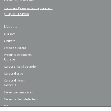
Divendres, de 10 a 14 h
secretaria@campusdescriptura.com
(+34) 93 317 49 08
L’escola
Qui som
Claustre
L’escola a Europa
Preguntes freqüents
Cursos
Cursos anuals i de tardor
Cursos d’estiu
Cursos d’hivern
Serveis
Serveis per empreses
Servei de clubs de lectura
Tutories