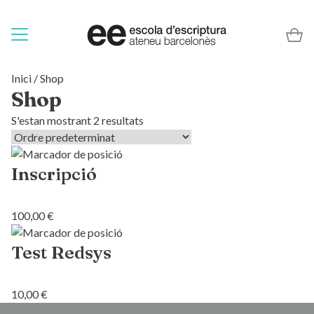
Inici
/ Shop
Shop
S'estan mostrant 2 resultats
Inscripció
100,00
€
Test Redsys
10,00
€