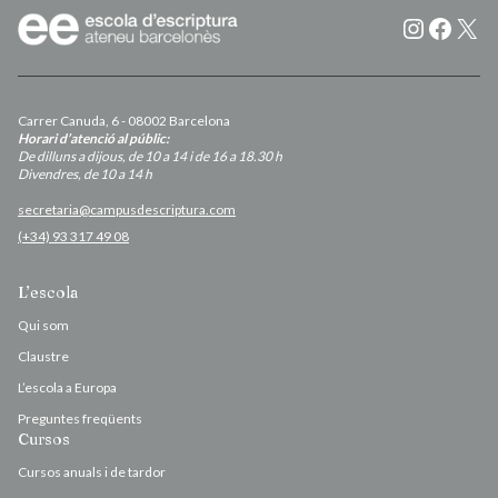
Instagr
Faceb
X
Carrer Canuda, 6 - 08002 Barcelona
Horari d’atenció al públic:
De dilluns a dijous, de 10 a 14 i de 16 a 18.30 h
Divendres, de 10 a 14 h
secretaria@campusdescriptura.com
(+34) 93 317 49 08
L’escola
Qui som
Claustre
L’escola a Europa
Preguntes freqüents
Cursos
Cursos anuals i de tardor