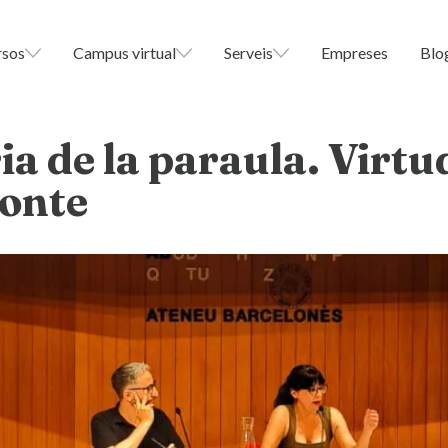
rsos
Campus virtual
Serveis
Empreses
Blo
ia de la paraula. Virt
 conte