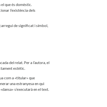
en el que és domèstic.
ionar l’existència dels
arregui de significat i símbol,
da del relat. Per a l’autora, el
ctament estètic.
tua com a «titular» que
generar una estranyesa en qui
e «dansa» s’executarà en el text.