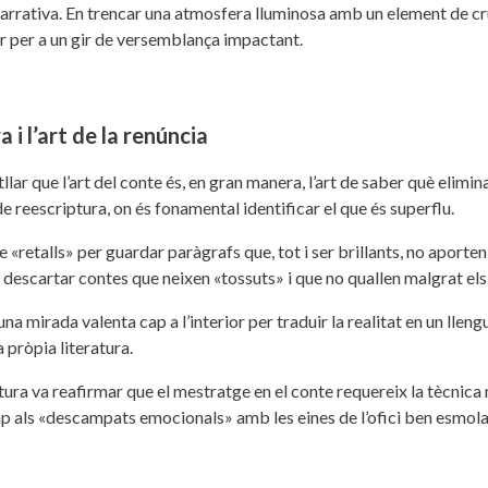
narrativa. En trencar una atmosfera lluminosa amb un element de c
or per a un gir de versemblança impactant.
a i l’art de la renúncia
llar que l’art del conte és, en gran manera, l’art de saber què elim
de reescriptura, on és fonamental identificar el que és superflu.
 «retalls» per guardar paràgrafs que, tot i ser brillants, no aporten
descartar contes que neixen «tossuts» i que no quallen malgrat els
una mirada valenta cap a l’interior per traduir la realitat en un llen
a pròpia literatura.
tura va reafirmar que el mestratge en el conte requereix la tècnica 
ap als «descampats emocionals» amb les eines de l’ofici ben esmol