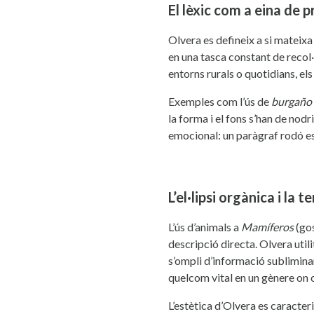
El lèxic com a eina de p
Olvera es defineix a si mateixa 
en una tasca constant de recol·
entorns rurals o quotidians, el
Exemples com l’ús de
burgaño
la forma i el fons s’han de no
emocional: un paràgraf rodó es
L’el·lipsi orgànica i la 
L’ús d’animals a
Mamíferos
(gos
descripció directa. Olvera util
s’ompli d’informació subliminar 
quelcom vital en un gènere on c
L’estètica d’Olvera es caracteri