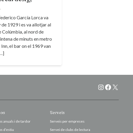
a
Federico García Lorca va
de 1929 i es va allotjar al
de Colúmbia, al nord de
vintena de minuts en metro
 Inn, el bar on el 1969 van
[…]
Instagram
Faceboo
X
sos
Serveis
s anuals i de tardor
Serveis per empreses
s d’estiu
Servei de clubs de lectura