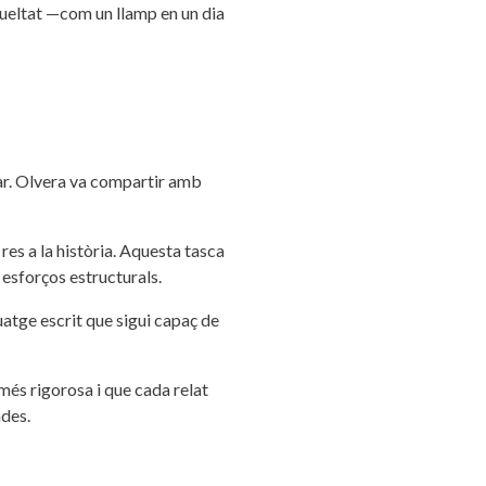
rueltat —com un llamp en un dia
inar. Olvera va compartir amb
 res a la història. Aquesta tasca
 esforços estructurals.
guatge escrit que sigui capaç de
més rigorosa i que cada relat
ades.