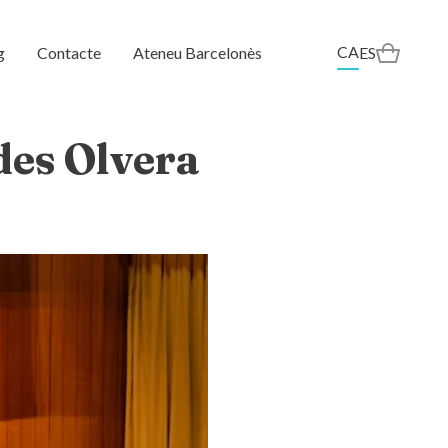
CA
g
Contacte
Ateneu Barcelonès
ES
udes Olvera