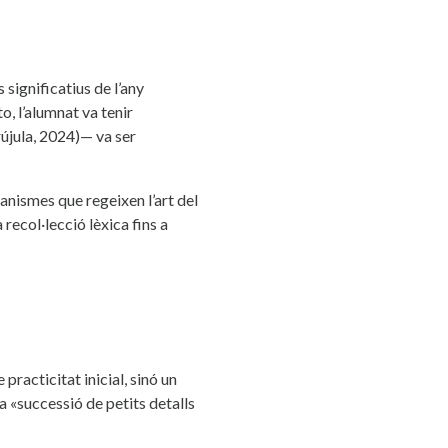
significatius de l’any
o, l’alumnat va tenir
újula, 2024)— va ser
canismes que regeixen l’art del
recol·lecció lèxica fins a
practicitat inicial, sinó un
a «successió de petits detalls