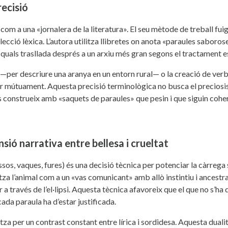
recisió
com a una «jornalera de la literatura». El seu mètode de treball fuig
lecció lèxica. L’autora utilitza llibretes on anota «paraules saboro
s quals trasllada després a un arxiu més gran segons el tractament e
—per descriure una aranya en un entorn rural— o la creació de ve
drir mútuament. Aquesta precisió terminològica no busca el preciosi
 construeix amb «saquets de paraules» que pesin i que siguin cohere
tensió narrativa entre bellesa i crueltat
sos, vaques, fures) és una decisió tècnica per potenciar la càrrega 
itza l’animal com a un «vas comunicant» amb allò instintiu i ancestra
a través de l’el·lipsi. Aquesta tècnica afavoreix que el que no s’ha di
ada paraula ha d’estar justificada.
tza per un contrast constant entre lírica i sordidesa. Aquesta dualit