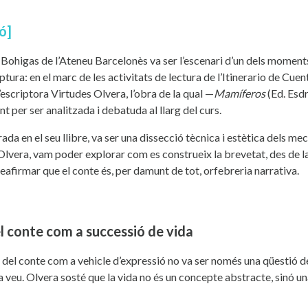
ó]
l Bohigas de l’Ateneu Barcelonès va ser l’escenari d’un dels moments 
tura: en el marc de les activitats de lectura de l’Itinerario de Cuent
’escriptora Virtudes Olvera, l’obra de la qual —
Mamíferos
(Ed. Esdr
t per ser analitzada i debatuda al llarg del curs.
ada en el seu llibre, va ser una dissecció tècnica i estètica dels me
Olvera, vam poder explorar com es construeix la brevetat, des de la 
reafirmar que el conte és, per damunt de tot, orfebreria narrativa.
 el conte com a successió de vida
ó del conte com a vehicle d’expressió no va ser només una qüestió de 
veu. Olvera sosté que la vida no és un concepte abstracte, sinó un