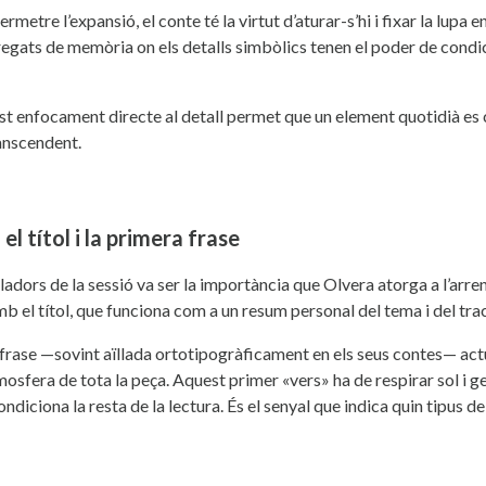
rmetre l’expansió, el conte té la virtut d’aturar-s’hi i fixar la lupa 
egats de memòria on els detalls simbòlics tenen el poder de condic
uest enfocament directe al detall permet que un element quotidià es c
ranscendent.
 el títol i la primera frase
dors de la sessió va ser la importància que Olvera atorga a l’arrenca
b el títol, que funciona com a un resum personal del tema i del tra
ra frase —sovint aïllada ortotipogràficament en els seus contes— ac
atmosfera de tota la peça. Aquest primer «vers» ha de respirar sol i 
condiciona la resta de la lectura. És el senyal que indica quin tipus d