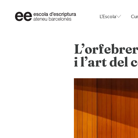
L’Escola
Cu
L’orfebrer
i l’art del