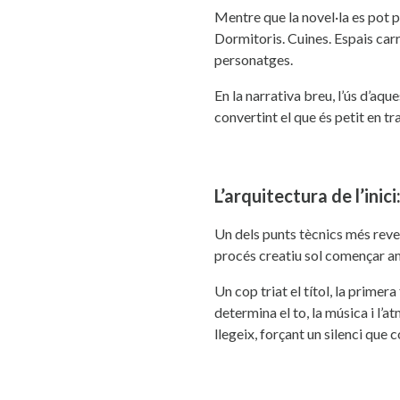
Mentre que la novel·la es pot pe
Dormitoris. Cuines. Espais carr
personatges.
En la narrativa breu, l’ús d’aq
convertint el que és petit en t
L’arquitectura de l’inici:
Un dels punts tècnics més revela
procés creatiu sol començar am
Un cop triat el títol, la prime
determina el to, la música i l’
llegeix, forçant un silenci que 