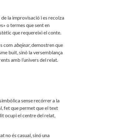
 de la improvisació i es recolza
ses» o termes que sent en
stètic que requereixi el conte.
rbs com
abejear
, demostren que
sme buit, sinó la versemblança
nts amb l’univers del relat.
simbòlica sense recórrer a la
l, fet que permet que el text
t ocupi el centre del relat,
at no és casual, sinó una