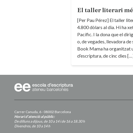
El taller literari m
[Per Pau Pérez] El taller li
4.800 dòlars al dia. Hi ha xe
Pacífic. I la dona que el di
o, de vegades, llevadora de 
Book Mama ha organitzat u
d’escriptura, de cinc dies […
Carrer Canuda, 6 - 08002 Barcelona
Horari d’atenció al públic:
De dilluns a dijous, de 10 a 14 i de 16 a 18.30 h
Divendres, de 10 a 14 h