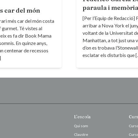
paraula i memòri
és car del món
[Per l’Equip de Redacció] 
terari més car del món costa
arribar a Nova York el juny 
f gurmet. Té vistes al
voltant de la Universitat 
rigeix es fa dir Book Mama
Manhattan, a tot just una 
somnis. En quinze anys,
d’on es trobava l’Stonewall
n centenar de recessos
esclatar els disturbis que 
]
L’escola
Cur
Qui som
Curso
Claustre
Curso