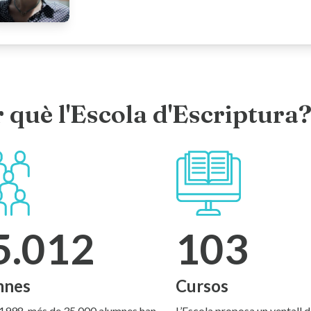
 què l'Escola d'Escriptura
5.012
103
mnes
Cursos
1998, més de 35.000 alumnes han
L’Escola proposa un ventall 