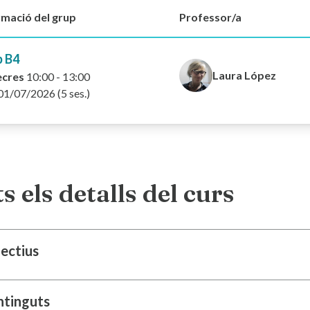
rmació del grup
Professor/a
p B4
Laura López
ecres
10:00 - 13:00
01/07/2026 (5 ses.)
s els detalls del curs
ectius
ntinguts