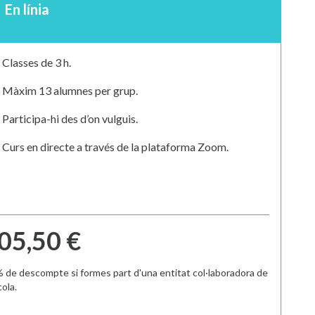
En línia
Classes de 3 h.
Màxim 13 alumnes per grup.
Participa-hi des d’on vulguis.
Curs en directe a través de la plataforma Zoom.
05,50 €
% de descompte si formes part d'una entitat col·laboradora de
cola.