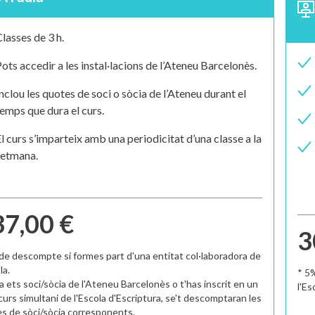
lasses de 3 h.
ots accedir a les instal·lacions de l’Ateneu Barcelonès.
nclou les quotes de soci o sòcia de l’Ateneu durant el
emps que dura el curs.
l curs s’imparteix amb una periodicitat d’una classe a la
setmana.
7,00 €
3
de descompte si formes part d'una entitat col·laboradora de
la.
* 5
 ja ets soci/sòcia de l'Ateneu Barcelonès o t'has inscrit en un
l'Es
 curs simultani de l'Escola d'Escriptura, se't descomptaran les
s de sòci/sòcia corresponents.