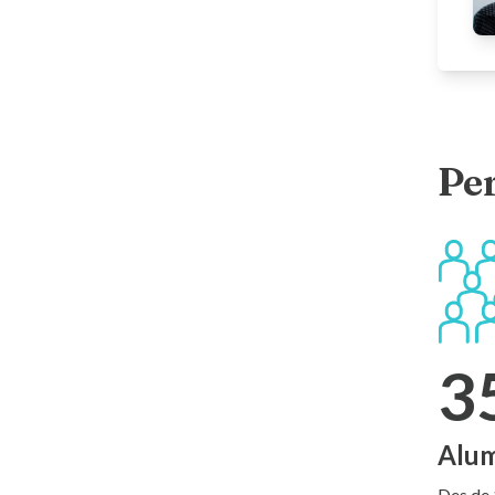
Per
3
Alu
Des de 