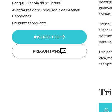
poètiqu
Per què l'Escola d'Escriptura?
guanyar
Avantatges de ser soci/sòcia de l'Ateneu
socials.
Barcelonès
Preguntes freqüents
Treball
silenci
de contr
INSCRIU-T'HI
paraules
PREGUNTA'NS
L’object
viva, m
escript
Tri