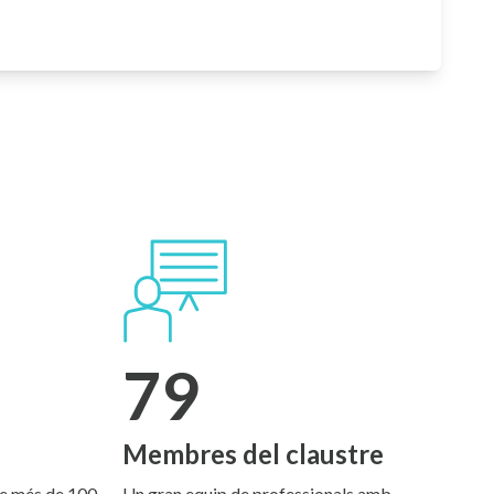
?
79
Membres del claustre
de més de 100
Un gran equip de professionals amb