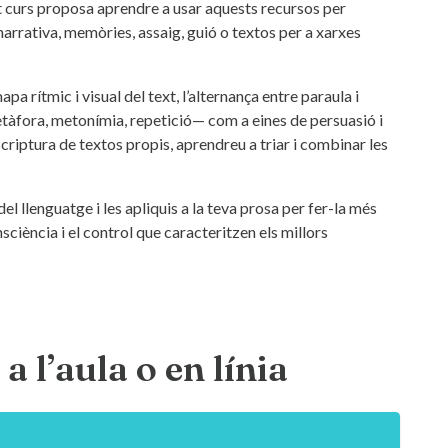
t curs proposa aprendre a usar aquests recursos per
 narrativa, memòries, assaig, guió o textos per a xarxes
a rítmic i visual del text, l’alternança entre paraula i
—metàfora, metonímia, repetició— com a eines de persuasió i
escriptura de textos propis, aprendreu a triar i combinar les
el llenguatge i les apliquis a la teva prosa per fer-la més
ciència i el control que caracteritzen els millors
a l’aula o en línia