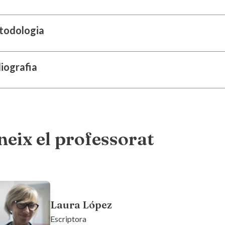
todologia
liografia
eix el professorat
Laura López
Escriptora