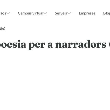
rsos
Campus virtual
Serveis
Empreses
Blo
tiu)
oesia per a narradors 