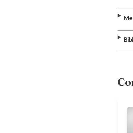
Me
Bib
Con