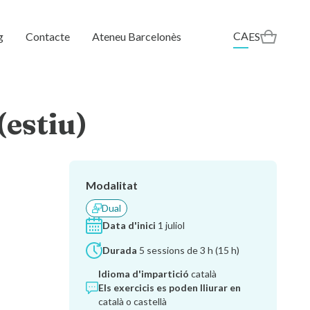
CA
g
Contacte
Ateneu Barcelonès
ES
(estiu)
Modalitat
Dual
Data d'inici
1 juliol
Durada
5 sessions de 3 h (15 h)
Idioma d'impartició
català
Els exercicis es poden lliurar en
català o castellà