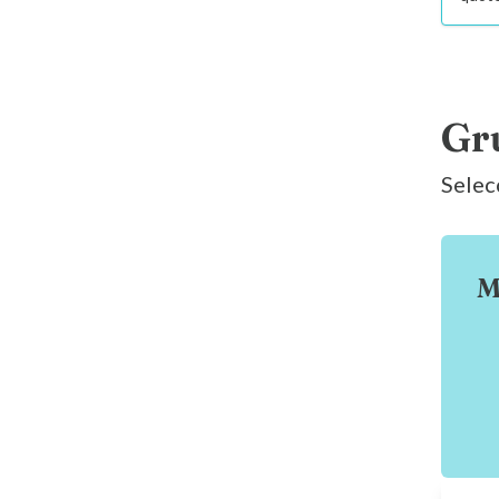
Gr
Selecc
M