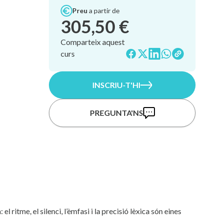
Preu
a partir de
305,50 €
Comparteix aquest
curs
INSCRIU-T'HI
PREGUNTA'NS
 ritme, el silenci, l’èmfasi i la precisió lèxica són eines