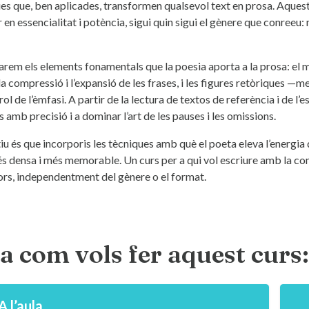
es que, ben aplicades, transformen qualsevol text en prosa. Aques
 en essencialitat i potència, sigui quin sigui el gènere que conreeu:
arem els elements fonamentals que la poesia aporta a la prosa: el map
, la compressió i l’expansió de les frases, i les figures retòriques 
ol de l’èmfasi. A partir de la lectura de textos de referència i de l’
 amb precisió i a dominar l’art de les pauses i les omissions.
iu és que incorporis les tècniques amb què el poeta eleva l’energia d
és densa i més memorable. Un curs per a qui vol escriure amb la cons
ors, independentment del gènere o el format.
a com vols fer aquest curs: 
A l’aula