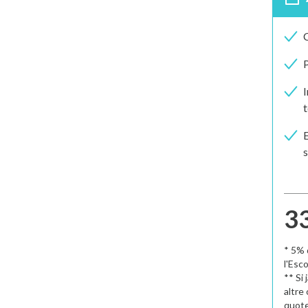
C
P
I
t
E
33
* 5% 
l'Esco
** Si
altre
quote