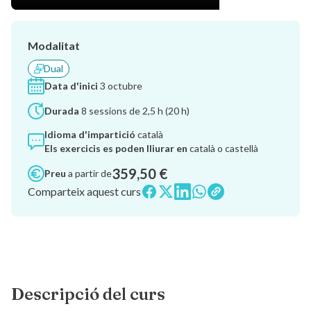
Modalitat
Dual
Data d'inici
3 octubre
Durada
8 sessions de 2,5 h (20 h)
Idioma d'impartició
català
Els exercicis es poden lliurar en
català o castellà
359,50 €
Preu
a partir de
Comparteix aquest curs
Descripció del curs