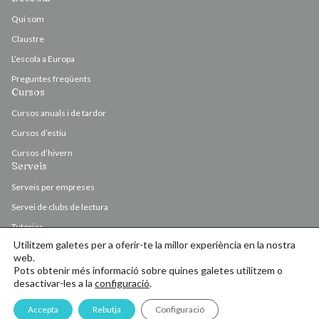
Qui som
Claustre
L’escola a Europa
Preguntes freqüents
Cursos
Cursos anuals i de tardor
Cursos d’estiu
Cursos d’hivern
Serveis
Serveis per empreses
Servei de clubs de lectura
Tutories
Utilitzem galetes per a oferir-te la millor experiència en la nostra
Valoració i correcció d’originals
web.
Pots obtenir més informació sobre quines galetes utilitzem o
desactivar-les a la
configuració
.
© Escola d’Escriptura de l’Ateneu Barcelonès 2026
Accepta
Rebutja
Configuració
INSCRIU-T'HI
Contacte
PREGUNTA'NS