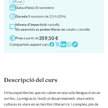
Dual
Data d'inici
30 setembre
Durada
8 sessions de 2,5 h (20 h)
Idioma d'impartició
castellà
Els exercicis es poden lliurar en
català o castellà
359,50 €
Preu
a partir de
Comparteix aquest curs
Descripció del curs
Hi ha experiències que no caben en una sola llengua ni en un
sol lloc. La migració, l’exili, el desarrelament: viure entre
cultures és viure en un territori literari ric i complex, ple de