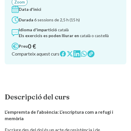
Zoom
Data d'inici
Durada
6 sessions de 2,5 h (15 h)
Idioma d'impartició
català
Els exercicis es poden lliurar en
català o castellà
0 €
Preu
Comparteix aquest curs
Descripció del curs
L’empremta de l’absència: L’escriptura com a refugi i
memòria
Escriure des del dol és un acte de resistència i de