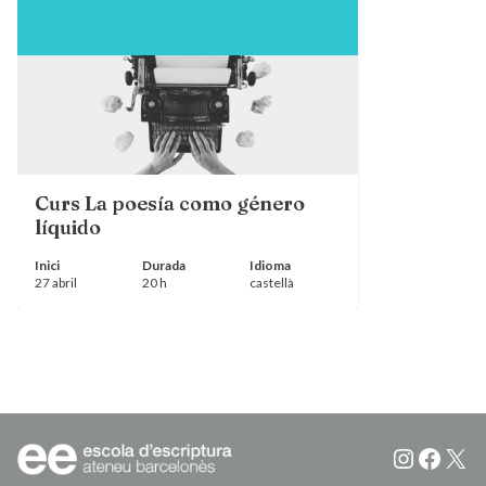
Curs La poesía como género
líquido
Inici
Durada
Idioma
27 abril
20 h
castellà
Instagr
Faceb
X