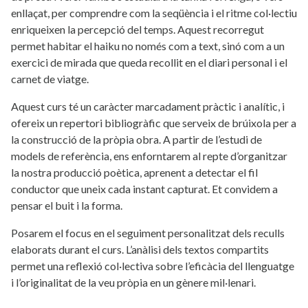
enllaçat, per comprendre com la seqüència i el ritme col·lectiu
enriqueixen la percepció del temps. Aquest recorregut
permet habitar el haiku no només com a text, sinó com a un
exercici de mirada que queda recollit en el diari personal i el
carnet de viatge.
Aquest curs té un caràcter marcadament pràctic i analític, i
ofereix un repertori bibliogràfic que serveix de brúixola per a
la construcció de la pròpia obra. A partir de l’estudi de
models de referència, ens enforntarem al repte d’organitzar
la nostra producció poètica, aprenent a detectar el fil
conductor que uneix cada instant capturat. Et convidem a
pensar el buit i la forma.
Posarem el focus en el seguiment personalitzat dels reculls
elaborats durant el curs. L’anàlisi dels textos compartits
permet una reflexió col·lectiva sobre l’eficàcia del llenguatge
i l’originalitat de la veu pròpia en un gènere mil·lenari.