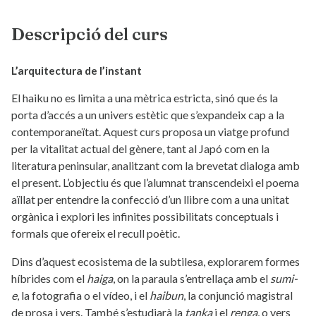
Descripció del curs
L’arquitectura de l’instant
El haiku no es limita a una mètrica estricta, sinó que és la
porta d’accés a un univers estètic que s’expandeix cap a la
contemporaneïtat. Aquest curs proposa un viatge profund
per la vitalitat actual del gènere, tant al Japó com en la
literatura peninsular, analitzant com la brevetat dialoga amb
el present. L’objectiu és que l’alumnat transcendeixi el poema
aïllat per entendre la confecció d’un llibre com a una unitat
orgànica i explori les infinites possibilitats conceptuals i
formals que ofereix el recull poètic.
Dins d’aquest ecosistema de la subtilesa, explorarem formes
híbrides com el
haiga
, on la paraula s’entrellaça amb el
sumi-
e
, la fotografia o el vídeo, i el
haibun
, la conjunció magistral
de prosa i vers. També s’estudiarà la
tanka
i el
renga
, o vers