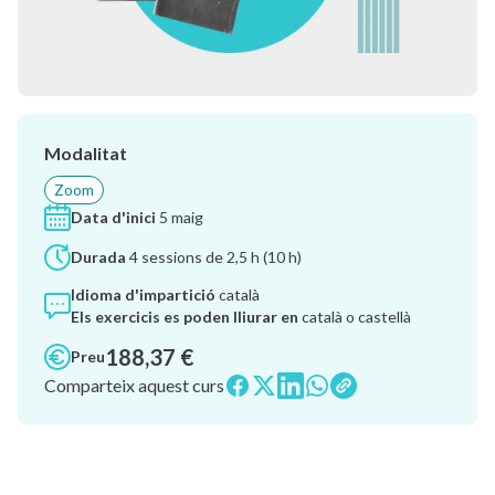
Modalitat
Zoom
Data d'inici
5 maig
Durada
4 sessions de 2,5 h (10 h)
Idioma d'impartició
català
Els exercicis es poden lliurar en
català o castellà
188,37 €
Preu
Comparteix aquest curs