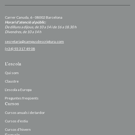
Carrer Canuda, 6 - 08002 Barcelona
Horari d’atenció al públic:
De dilluns a dijous, de 10 a 14 i de 16 a 18.30 h
Divendres, de 10 a 14 h
secretaria@campusdescriptura.com
(+34) 93 317 49 08
L’escola
Qui som
Claustre
L’escola a Europa
Preguntes freqüents
Cursos
Cursos anuals i de tardor
Cursos d’estiu
Cursos d’hivern