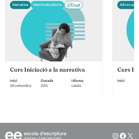
Narrativa
Matrícula oberta
Dual
Altres pro
Curs Iniciació a la narrativa
Curs El
Inici
Durada
Idioma
Inici
28 setembre
20 h
català
Instagr
Faceb
X