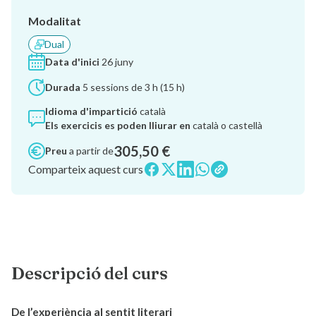
Modalitat
Dual
Data d'inici
26 juny
Durada
5 sessions de 3 h (15 h)
Idioma d'impartició
català
Els exercicis es poden lliurar en
català o castellà
305,50 €
Preu
a partir de
Comparteix aquest curs
Descripció del curs
De l’experiència al sentit literari