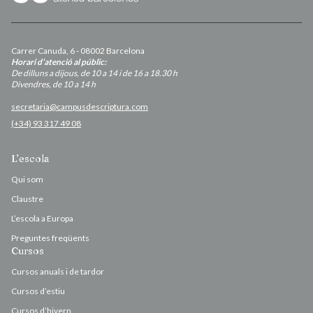
Carrer Canuda, 6 - 08002 Barcelona
Horari d’atenció al públic:
De dilluns a dijous, de 10 a 14 i de 16 a 18.30 h
Divendres, de 10 a 14 h
secretaria@campusdescriptura.com
(+34) 93 317 49 08
L’escola
Qui som
Claustre
L’escola a Europa
Preguntes freqüents
Cursos
Cursos anuals i de tardor
Cursos d’estiu
Cursos d’hivern