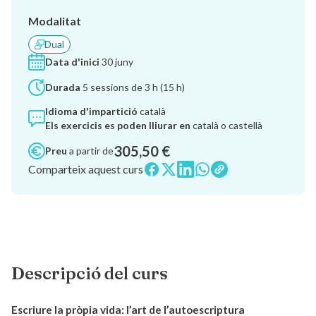
Modalitat
Dual
Data d'inici
30 juny
Durada
5 sessions de 3 h (15 h)
Idioma d'impartició
català
Els exercicis es poden lliurar en
català o castellà
305,50 €
Preu
a partir de
Comparteix aquest curs
Descripció del curs
Escriure la pròpia vida: l’art de l’autoescriptura