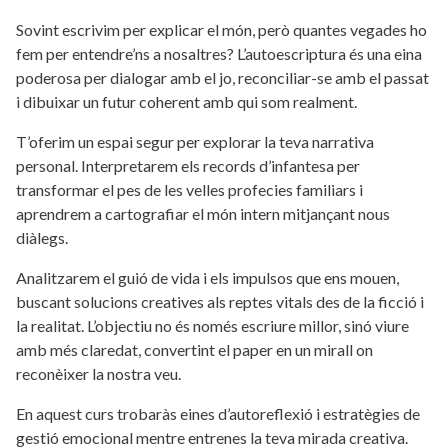
Sovint escrivim per explicar el món, però quantes vegades ho
fem per entendre’ns a nosaltres? L’autoescriptura és una eina
poderosa per dialogar amb el jo, reconciliar-se amb el passat
i dibuixar un futur coherent amb qui som realment.
T’oferim un espai segur per explorar la teva narrativa
personal. Interpretarem els records d’infantesa per
transformar el pes de les velles profecies familiars i
aprendrem a cartografiar el món intern mitjançant nous
diàlegs.
Analitzarem el guió de vida i els impulsos que ens mouen,
buscant solucions creatives als reptes vitals des de la ficció i
la realitat. L’objectiu no és només escriure millor, sinó viure
amb més claredat, convertint el paper en un mirall on
reconèixer la nostra veu.
En aquest curs trobaràs eines d’autoreflexió i estratègies de
gestió emocional mentre entrenes la teva mirada creativa.