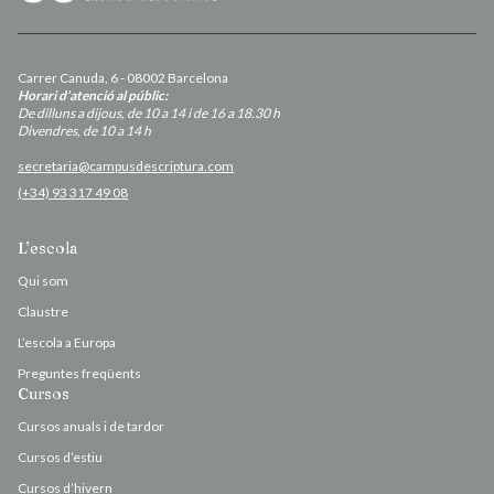
Carrer Canuda, 6 - 08002 Barcelona
Horari d’atenció al públic:
De dilluns a dijous, de 10 a 14 i de 16 a 18.30 h
Divendres, de 10 a 14 h
secretaria@campusdescriptura.com
(+34) 93 317 49 08
L’escola
Qui som
Claustre
L’escola a Europa
Preguntes freqüents
Cursos
Cursos anuals i de tardor
Cursos d’estiu
Cursos d’hivern