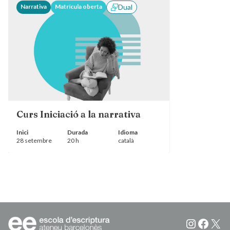
Narrativa
Matrícula oberta
Dual
Curs Iniciació a la narrativa
Inici
Durada
Idioma
28 setembre
20 h
català
Instagr
Faceb
X