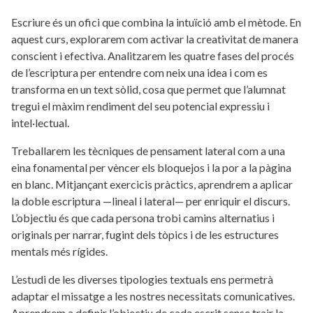
Escriure és un ofici que combina la intuïció amb el mètode. En
aquest curs, explorarem com activar la creativitat de manera
conscient i efectiva. Analitzarem les quatre fases del procés
de l’escriptura per entendre com neix una idea i com es
transforma en un text sòlid, cosa que permet que l’alumnat
tregui el màxim rendiment del seu potencial expressiu i
intel·lectual.
Treballarem les tècniques de pensament lateral com a una
eina fonamental per vèncer els bloquejos i la por a la pàgina
en blanc. Mitjançant exercicis pràctics, aprendrem a aplicar
la doble escriptura —lineal i lateral— per enriquir el discurs.
L’objectiu és que cada persona trobi camins alternatius i
originals per narrar, fugint dels tòpics i de les estructures
mentals més rígides.
L’estudi de les diverses tipologies textuals ens permetrà
adaptar el missatge a les nostres necessitats comunicatives.
Aprendrem a definir l’objectiu de cada escrit sense trair la