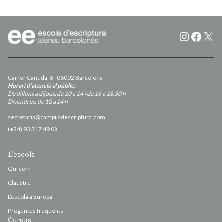
Instagr
Faceb
X
Carrer Canuda, 6 - 08002 Barcelona
Horari d’atenció al públic:
De dilluns a dijous, de 10 a 14 i de 16 a 18.30 h
Divendres, de 10 a 14 h
secretaria@campusdescriptura.com
(+34) 93 317 49 08
L’escola
Qui som
Claustre
L’escola a Europa
Preguntes freqüents
Cursos