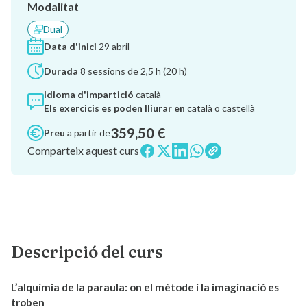
Modalitat
Dual
Data d'inici
29 abril
Durada
8 sessions de 2,5 h (20 h)
Idioma d'impartició
català
Els exercicis es poden lliurar en
català o castellà
359,50 €
Preu
a partir de
Comparteix aquest curs
Descripció del curs
L’alquímia de la paraula: on el mètode i la imaginació es
troben