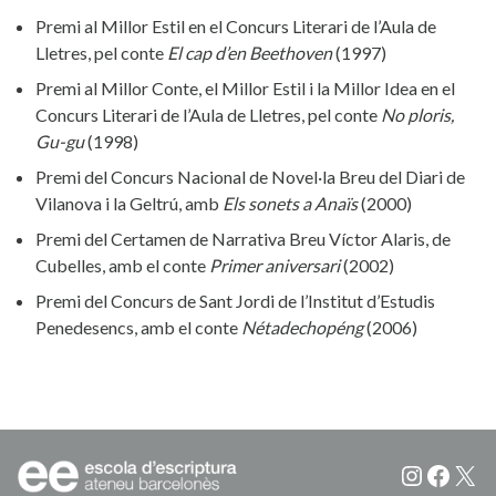
Premi al Millor Estil en el Concurs Literari de l’Aula de
Lletres, pel conte
El cap d’en Beethoven
(1997)
Premi al Millor Conte, el Millor Estil i la Millor Idea en el
Concurs Literari de l’Aula de Lletres, pel conte
No ploris,
Gu-gu
(1998)
Premi del Concurs Nacional de Novel·la Breu del Diari de
Vilanova i la Geltrú, amb
Els sonets a Anaïs
(2000)
Premi del Certamen de Narrativa Breu Víctor Alaris, de
Cubelles, amb el conte
Primer aniversari
(2002)
Premi del Concurs de Sant Jordi de l’Institut d’Estudis
Penedesencs, amb el conte
Nétadechopéng
(2006)
Instagr
Faceb
X