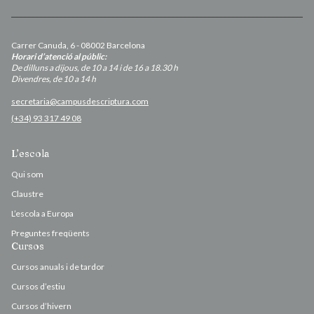
Carrer Canuda, 6 - 08002 Barcelona
Horari d’atenció al públic:
De dilluns a dijous, de 10 a 14 i de 16 a 18.30 h
Divendres, de 10 a 14 h
secretaria@campusdescriptura.com
(+34) 93 317 49 08
L’escola
Qui som
Claustre
L’escola a Europa
Preguntes freqüents
Cursos
Cursos anuals i de tardor
Cursos d’estiu
Cursos d’hivern