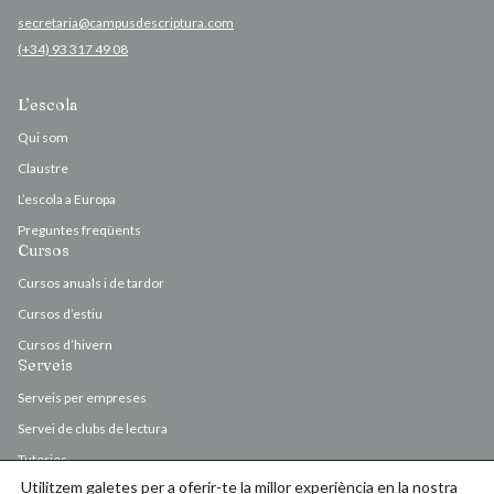
secretaria@campusdescriptura.com
(+34) 93 317 49 08
L’escola
Qui som
Claustre
L’escola a Europa
Preguntes freqüents
Cursos
Cursos anuals i de tardor
Cursos d’estiu
Cursos d’hivern
Serveis
Serveis per empreses
Servei de clubs de lectura
Tutories
Utilitzem galetes per a oferir-te la millor experiència en la nostra
Valoració i correcció d’originals