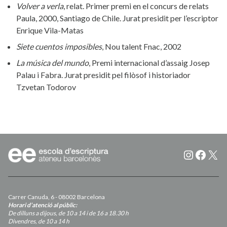
Volver a verla
, relat. Primer premi en el concurs de relats
Paula, 2000, Santiago de Chile. Jurat presidit per l’escriptor
Enrique Vila-Matas
Siete cuentos imposibles
, Nou talent Fnac, 2002
La música del mundo
, Premi internacional d’assaig Josep
Palau i Fabra. Jurat presidit pel filòsof i historiador
Tzvetan Todorov
Instagr
Faceb
X
Carrer Canuda, 6 - 08002 Barcelona
Horari d’atenció al públic:
De dilluns a dijous, de 10 a 14 i de 16 a 18.30 h
Divendres, de 10 a 14 h