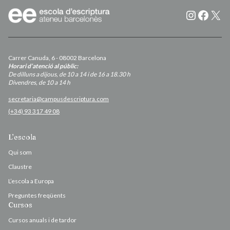
Instagr
Faceb
X
Carrer Canuda, 6 - 08002 Barcelona
Horari d’atenció al públic:
De dilluns a dijous, de 10 a 14 i de 16 a 18.30 h
Divendres, de 10 a 14 h
secretaria@campusdescriptura.com
(+34) 93 317 49 08
L’escola
Qui som
Claustre
L’escola a Europa
Preguntes freqüents
Cursos
Cursos anuals i de tardor