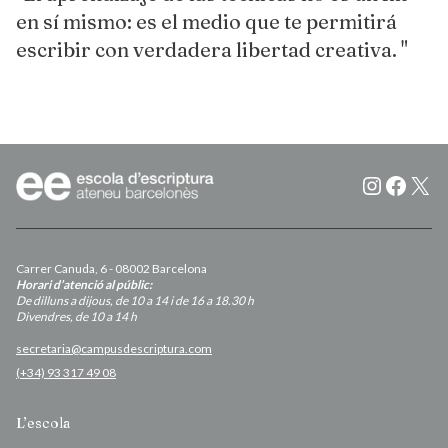
en sí mismo: es el medio que te permitirá
escribir con verdadera libertad creativa. "
Instagr
Faceb
X
Carrer Canuda, 6 - 08002 Barcelona
Horari d’atenció al públic:
De dilluns a dijous, de 10 a 14 i de 16 a 18.30 h
Divendres, de 10 a 14 h
secretaria@campusdescriptura.com
(+34) 93 317 49 08
L’escola