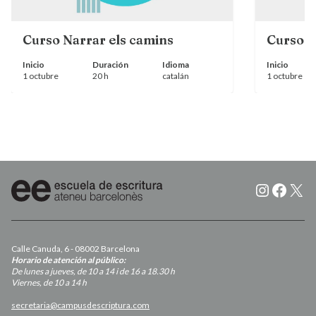
Curso Narrar els camins
Curso N
Inicio
Duración
Idioma
Inicio
1 octubre
20 h
catalán
1 octubre
Instagr
Faceb
X
Calle Canuda, 6 - 08002 Barcelona
Horario de atención al público:
De lunes a jueves, de 10 a 14 i de 16 a 18.30 h
Viernes, de 10 a 14 h
secretaria@campusdescriptura.com