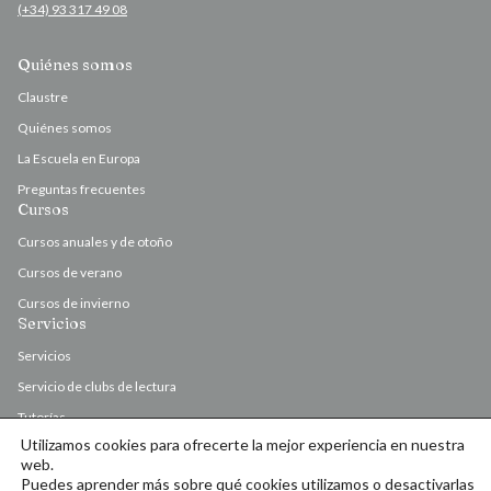
(+34) 93 317 49 08
Quiénes somos
Claustre
Quiénes somos
La Escuela en Europa
Preguntas frecuentes
Cursos
Cursos anuales y de otoño
Cursos de verano
Cursos de invierno
Servicios
Servicios
Servicio de clubs de lectura
Tutorías
Utilizamos cookies para ofrecerte la mejor experiencia en nuestra
Valoración y corrección de originales
web.
Puedes aprender más sobre qué cookies utilizamos o desactivarlas