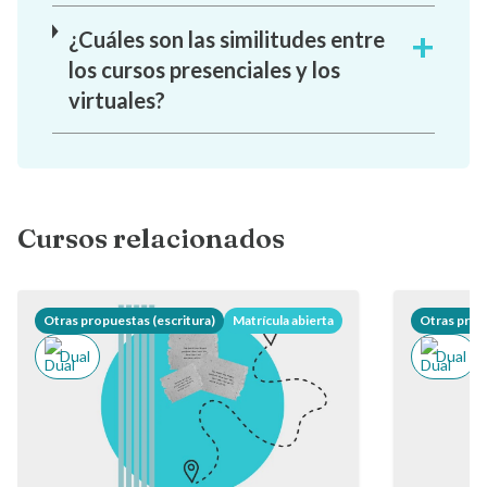
¿Cuáles son las similitudes entre
los cursos presenciales y los
virtuales?
Cursos relacionados
Otras propuestas (escritura)
Matrícula abierta
Otras propu
Dual
Dual