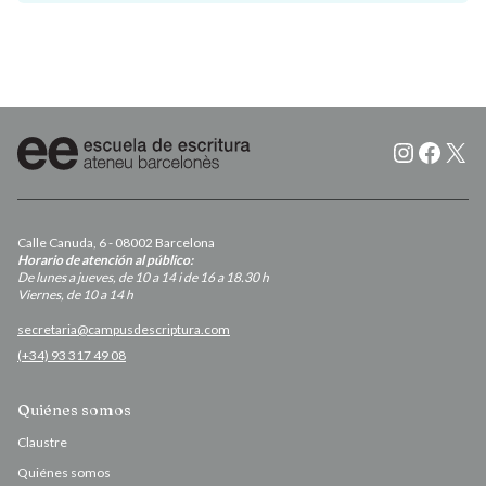
Instagr
Faceb
X
Calle Canuda, 6 - 08002 Barcelona
Horario de atención al público:
De lunes a jueves, de 10 a 14 i de 16 a 18.30 h
Viernes, de 10 a 14 h
secretaria@campusdescriptura.com
(+34) 93 317 49 08
Quiénes somos
Claustre
Quiénes somos