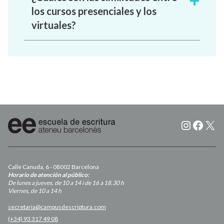
los cursos presenciales y los
virtuales?
Instagr
Faceb
X
Calle Canuda, 6 - 08002 Barcelona
Horario de atención al público:
De lunes a jueves, de 10 a 14 i de 16 a 18.30 h
Viernes, de 10 a 14 h
secretaria@campusdescriptura.com
(+34) 93 317 49 08