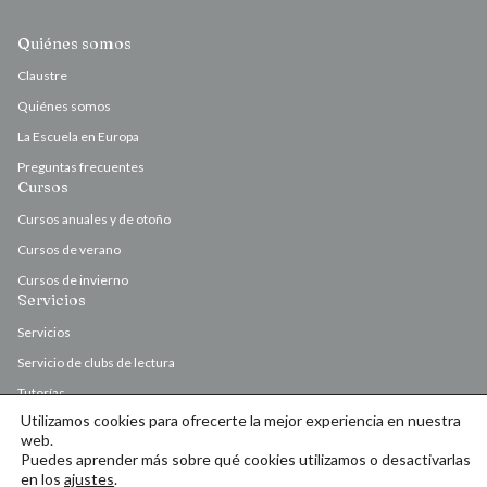
Quiénes somos
Claustre
Quiénes somos
La Escuela en Europa
Preguntas frecuentes
Cursos
Cursos anuales y de otoño
Cursos de verano
Cursos de invierno
Servicios
Servicios
Servicio de clubs de lectura
Tutorías
Utilizamos cookies para ofrecerte la mejor experiencia en nuestra
Valoración y corrección de originales
web.
Puedes aprender más sobre qué cookies utilizamos o desactivarlas
en los
ajustes
.