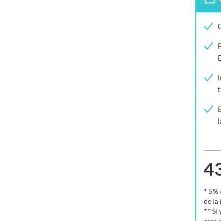
C
P
I
t
E
l
43
* 5% 
de la
** Si
otro 