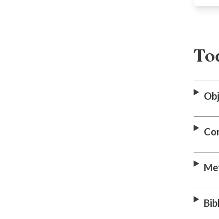
Tod
Obj
Co
Me
Bib