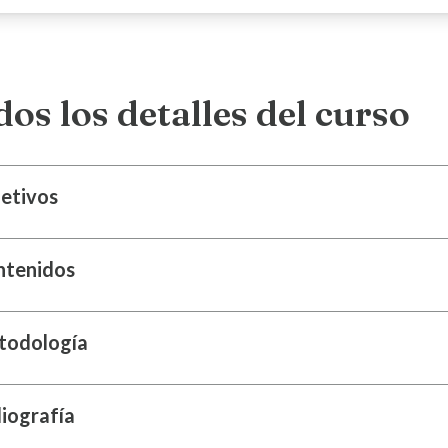
os los detalles del curso
etivos
ntenidos
todología
liografía