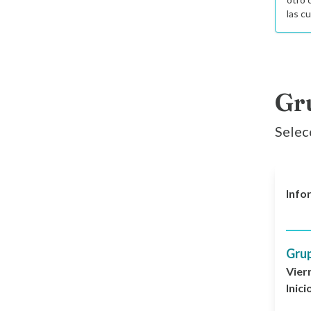
las c
Gr
Selec
Info
Gru
Vier
Inici