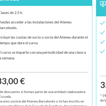
lases de 2.5 h.
uedes acceder a las instalaciones del Ateneu
Barcelonès.
ncluye las cuotas de socio o socia del Ateneu durante el
iempo que dure el curso.
l curso se imparte con una periodicidad de una clase a
a semana.
3,00 €
3
de descuento si formas parte de una entidad colaboradora
* 5
 Escuela.
de l
 ya eres socio/a del Ateneu Barcelonès o te has inscrito en
curso simultáneo de la Escuela de Escritura, descontaremos