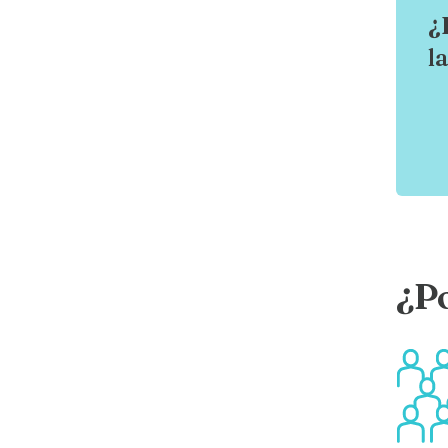
¿
l
¿Po