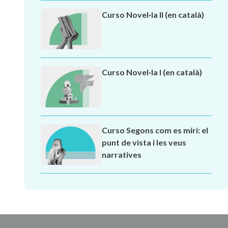
Curso Novel·la II (en català)
Curso Novel·la I (en català)
Curso Segons com es miri: el
punt de vista i les veus
narratives