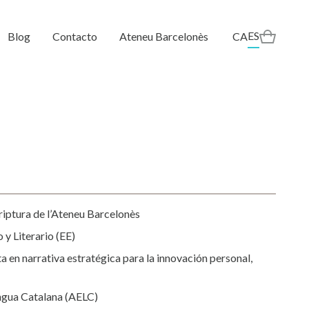
ES
Blog
Contacto
Ateneu Barcelonès
CA
criptura de l’Ateneu Barcelonès
y Literario (EE)
a en narrativa estratégica para la innovación personal,
engua Catalana (AELC)