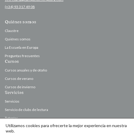
(+34) 93 317 49 08
Quiénes somos
Claustre
Quiénes somos
La Escuela en Europa
Preguntas frecuentes
Cursos
Cursos anuales y de otoño
Cursos de verano
Cursos de invierno
Servicios
Servicios
Servicio de clubs de lectura
Tutorías
Utilizamos cookies para ofrecerte la mejor experiencia en nuestra
Valoración y corrección de originales
web.