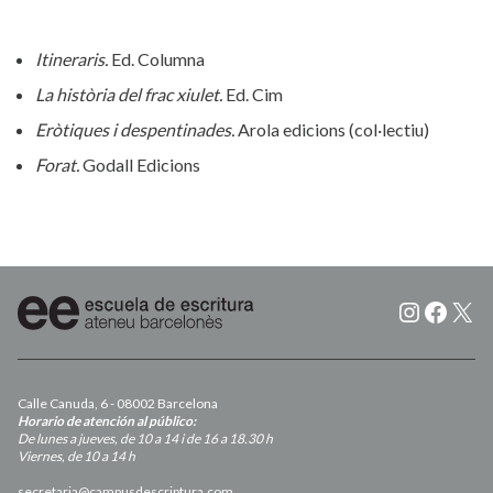
Itineraris.
Ed. Columna
La història del frac xiulet.
Ed. Cim
Eròtiques i despentinades.
Arola edicions (col·lectiu)
Forat.
Godall Edicions
Instagr
Faceb
X
Calle Canuda, 6 - 08002 Barcelona
Horario de atención al público:
De lunes a jueves, de 10 a 14 i de 16 a 18.30 h
Viernes, de 10 a 14 h
secretaria@campusdescriptura.com