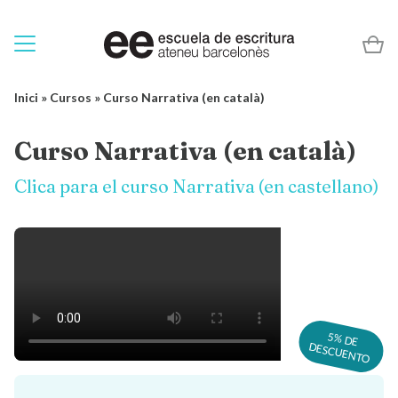
Inici
»
Cursos
»
Curso Narrativa (en català)
Curso Narrativa (en català)
Clica para el curso Narrativa (en castellano)
5%
DE
DESCUENTO