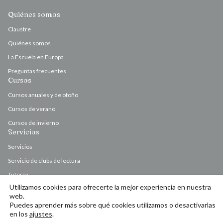
Quiénes somos
Claustre
Quiénes somos
La Escuela en Europa
Preguntas frecuentes
Cursos
Cursos anuales y de otoño
Cursos de verano
Cursos de invierno
Servicios
Servicios
Servicio de clubs de lectura
Tutorías
Utilizamos cookies para ofrecerte la mejor experiencia en nuestra
Valoración y corrección de originales
web.
Puedes aprender más sobre qué cookies utilizamos o desactivarlas
en los
ajustes
.