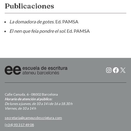
Publicaciones
La domadora de gotes.
Ed. PAMSA
El nen que feia pondre el sol.
Ed. PAMSA
Instagr
Faceb
X
Calle Canuda, 6 - 08002 Barcelona
Horario de atención al público:
De lunes a jueves, de 10 a 14 i de 16 a 18.30 h
Viernes, de 10 a 14 h
secretaria@campusdescriptura.com
(+34) 93 317 49 08