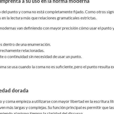
 imprenta a su uso en la norma moderna
o del punto y coma no está completamente fijado. Como otros signo
s en la lectura más que relaciones gramaticales estrictas.
 modernas van definiendo con mayor precisión cómo usar el punto y
s dentro de una enumeración.
trechamente relacionadas.
e o continuidad sin necesidad de usar un punto.
oma se usa cuando la coma no es suficiente, pero el punto resulta e
 edad dorada
o y coma empieza a utilizarse con mayor libertad en la escritura li
ven más largas y complejas. Su función principal es permitir que las
niendo al mismo tiempo la claridad del discurso.