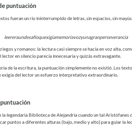
 de puntuación
tos fueran un río ininterrumpido de letras, sin espacios, sin mayús
leereraundesafíoquexigiamemoriavozyunagranperseverancia
riegos y romanos: la lectura casi siempre se hacía en voz alta, com
al lector en silencio parecía innecesaria y quizás extravagante.
ria de la escritura, la puntuación simplemente no existió. Los texto
e exigía del lector un esfuerzo interpretativo extraordinario.
 puntuación
 la legendaria Biblioteca de Alejandría cuando un tal Aristófanes
ocar puntos a diferentes alturas (bajo, medio y alto) para guiar la le