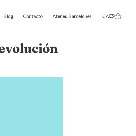
ES
Blog
Contacto
Ateneu Barcelonès
CA
 evolución