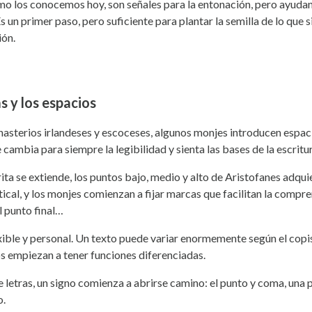
o los conocemos hoy, son señales para la entonación, pero ayudan a 
s un primer paso, pero suficiente para plantar la semilla de lo que 
ión.
s y los espacios
sterios irlandeses y escoceses, algunos monjes introducen espaci
 cambia para siempre la legibilidad y sienta las bases de la escrit
ta se extiende, los puntos bajo, medio y alto de Aristofanes adqui
cal, y los monjes comienzan a fijar marcas que facilitan la compre
l punto final…
xible y personal. Un texto puede variar enormemente según el copis
s empiezan a tener funciones diferenciadas.
 letras, un signo comienza a abrirse camino: el punto y coma, una 
o.