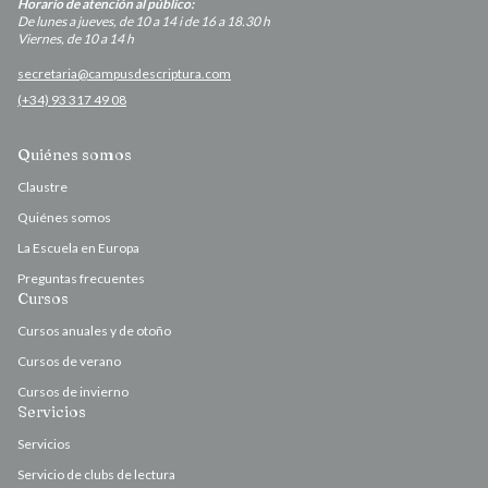
Horario de atención al público:
De lunes a jueves, de 10 a 14 i de 16 a 18.30 h
Viernes, de 10 a 14 h
secretaria@campusdescriptura.com
(+34) 93 317 49 08
Quiénes somos
Claustre
Quiénes somos
La Escuela en Europa
Preguntas frecuentes
Cursos
Cursos anuales y de otoño
Cursos de verano
Cursos de invierno
Servicios
Servicios
Servicio de clubs de lectura