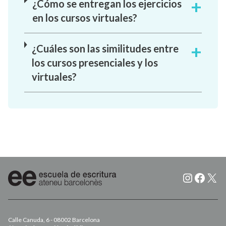
¿Cómo se entregan los ejercicios
en los cursos virtuales?
¿Cuáles son las similitudes entre
los cursos presenciales y los
virtuales?
Instagr
Faceb
X
Calle Canuda, 6 - 08002 Barcelona