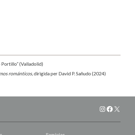
ortillo” (Valladolid)
imos románticos
, dirigida per David P. Sañudo (2024)
Instagram
Faceboo
X
s
Servicios