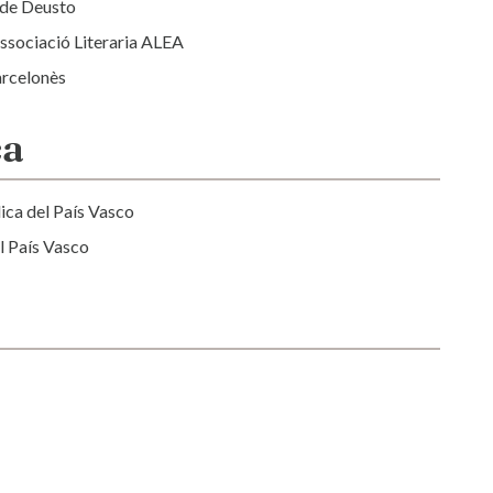
d de Deusto
Associació Literaria ALEA
arcelonès
ca
ica del País Vasco
l País Vasco