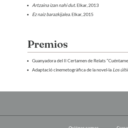
Artzaina izan nahi dut.
Elkar, 2013
Ez naiz barazkijalea.
Elkar, 2015
Premios
Guanyadora del II Certamen de Relats “Cuéntame P
Adaptació cinemetogràfica de la novel·la
Los últ
Quiénes somos
Curso