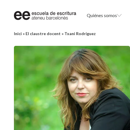
Quiénes somos
Inici
»
El claustre docent
»
Txani Rodríguez