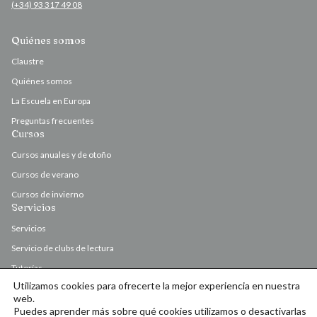
(+34) 93 317 49 08
Quiénes somos
Claustre
Quiénes somos
La Escuela en Europa
Preguntas frecuentes
Cursos
Cursos anuales y de otoño
Cursos de verano
Cursos de invierno
Servicios
Servicios
Servicio de clubs de lectura
Tutorías
Utilizamos cookies para ofrecerte la mejor experiencia en nuestra
Valoración y corrección de originales
web.
Puedes aprender más sobre qué cookies utilizamos o desactivarlas