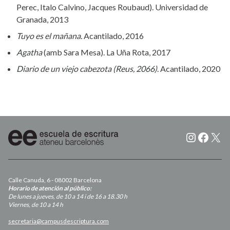
Perec, Italo Calvino, Jacques Roubaud). Universidad de
Granada, 2013
Tuyo es el mañana.
Acantilado, 2016
Agatha
(amb Sara Mesa). La Uña Rota, 2017
Diario de un viejo cabezota (Reus, 2066)
. Acantilado, 2020
Instagr
Faceb
X
Calle Canuda, 6 - 08002 Barcelona
Horario de atención al público:
De lunes a jueves, de 10 a 14 i de 16 a 18.30 h
Viernes, de 10 a 14 h
secretaria@campusdescriptura.com