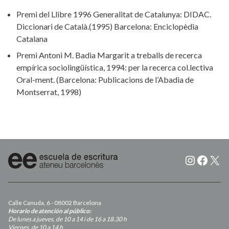
Premi del Llibre 1996 Generalitat de Catalunya: DIDAC.
Diccionari de Català.(1995) Barcelona: Enciclopèdia
Catalana
Premi Antoni M. Badia Margarit a treballs de recerca
empírica sociolingüística, 1994: per la recerca col.lectiva
Oral-ment. (Barcelona: Publicacions de l’Abadia de
Montserrat, 1998)
Instagr
Faceb
X
Calle Canuda, 6 - 08002 Barcelona
Horario de atención al público:
De lunes a jueves, de 10 a 14 i de 16 a 18.30 h
Viernes, de 10 a 14 h