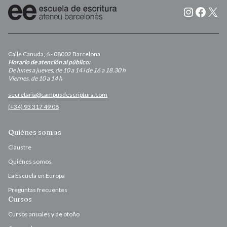
Instagr
Faceb
X
Calle Canuda, 6 - 08002 Barcelona
Horario de atención al público:
De lunes a jueves, de 10 a 14 i de 16 a 18.30 h
Viernes, de 10 a 14 h
secretaria@campusdescriptura.com
(+34) 93 317 49 08
Quiénes somos
Claustre
Quiénes somos
La Escuela en Europa
Preguntas frecuentes
Cursos
Cursos anuales y de otoño