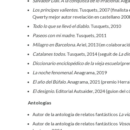
Salvador Dalí. A la conquista de lo irracional.
Alga
Los príncipes valientes.
Tusquets, 2007 (finalista
Qwerty mejor autor revelación en castellano 200
Todo lo que se llevó el diablo.
Tusquets, 2010
Paseos con mi madre.
Tusquets, 2011
Milagro en Barcelona.
Ariel, 2013 (en colaboraci
Catalanes todos.
Tusquets, 2014 (seguit de
La di
Diccionario enciclopédico de la vieja escuela
(prem
La noche fenomenal.
Anagrama, 2019
El año del Búfalo.
Anagrama, 2021 (premio Herral
El designio.
Editorial Autsaider, 2024 (guion del 
Antologías
Autor de la antología de relatos fantásticos
La vi
Autor de la antología de relatos fantásticos
Vosot