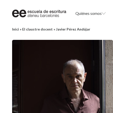
Quiénes somos
Inici
»
El claustre docent
»
Javier Pérez Andújar