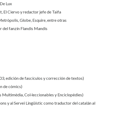
 De Lux
lt, El Ciervo y redactor jefe de Taifa
 Metròpolis, Globe, Esquire, entre otras
 del fanzín Flandis Mandis
3, edición de fascículos y corrección de textos)
ón de cómics)
es Multimèdia, Col·leccionables y Enciclopèdies)
ns y al Servei Lingüístic como traductor del catalán al