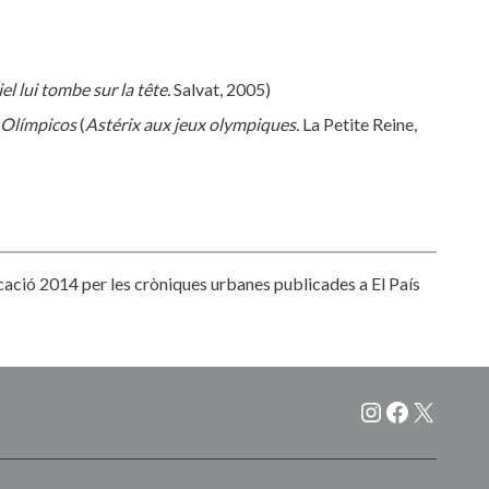
iel lui tombe sur la tête.
Salvat, 2005)
 Olímpicos
(
Astérix aux jeux olympiques.
La Petite Reine,
ció 2014 per les cròniques urbanes publicades a El País
Instagram
Faceboo
X