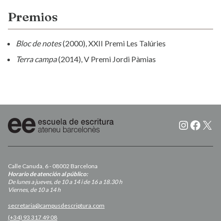
Premios
Bloc de notes
(2000), XXII Premi Les Talúries
Terra campa
(2014), V Premi Jordi Pàmias
Instagr
Faceb
X
Calle Canuda, 6 - 08002 Barcelona
Horario de atención al público:
De lunes a jueves, de 10 a 14 i de 16 a 18.30 h
Viernes, de 10 a 14 h
secretaria@campusdescriptura.com
(+34) 93 317 49 08