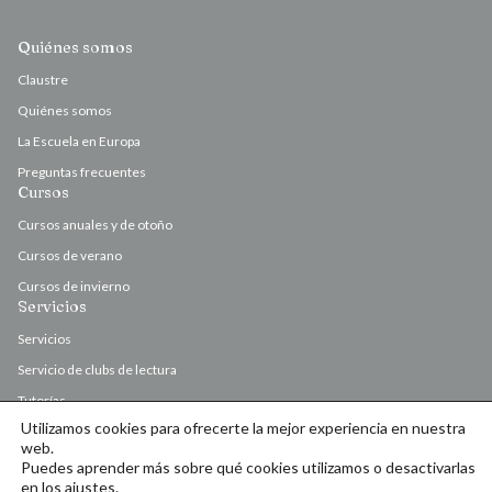
Quiénes somos
Claustre
Quiénes somos
La Escuela en Europa
Preguntas frecuentes
Cursos
Cursos anuales y de otoño
Cursos de verano
Cursos de invierno
Servicios
Servicios
Servicio de clubs de lectura
Tutorías
Utilizamos cookies para ofrecerte la mejor experiencia en nuestra
Valoración y corrección de originales
web.
Puedes aprender más sobre qué cookies utilizamos o desactivarlas
en los
ajustes
.