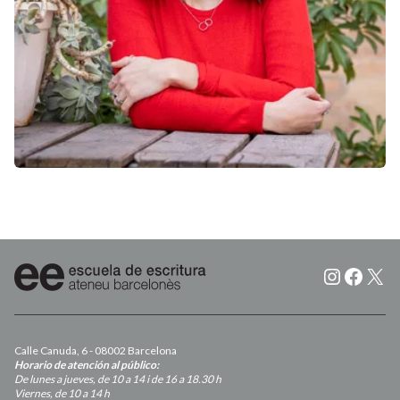
Instagr
Faceb
X
Calle Canuda, 6 - 08002 Barcelona
Horario de atención al público:
De lunes a jueves, de 10 a 14 i de 16 a 18.30 h
Viernes, de 10 a 14 h