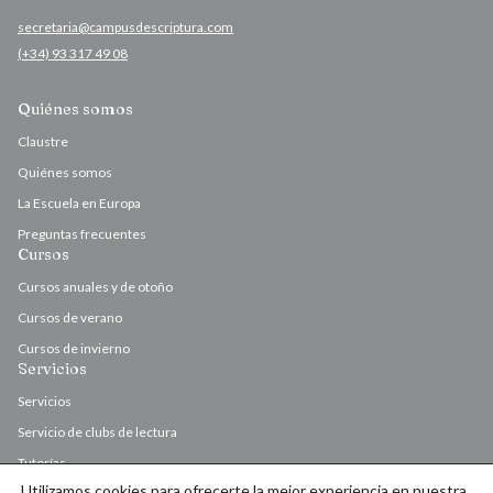
secretaria@campusdescriptura.com
(+34) 93 317 49 08
Quiénes somos
Claustre
Quiénes somos
La Escuela en Europa
Preguntas frecuentes
Cursos
Cursos anuales y de otoño
Cursos de verano
Cursos de invierno
Servicios
Servicios
Servicio de clubs de lectura
Tutorías
Utilizamos cookies para ofrecerte la mejor experiencia en nuestra