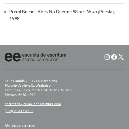
Premi Buenos Aires No Duerme 98 per
Nexo (
Poesia),
1998
Instagr
Faceb
X
Calle Canuda, 6 - 08002 Barcelona
Horario de atención al público:
De lunes a jueves, de 10 a 14 i de 16 a 18.30 h
Viernes, de 10 a 14 h
secretaria@campusdescriptura.com
(+34) 93 317 49 08
Quiénes somos