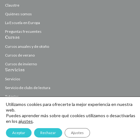
Claustre
Quiénes somos
La Escuela en Europa
Preguntas frecuentes
Cursos
Cursos anuales y de otoño
Cursos de verano
Cursos de invierno
Servicios
Servicios
Servicio de clubs de lectura
Tutorías
Utilizamos cookies para ofrecerte la mejor experiencia en nuestra
Valoración y corrección de originales
web.
Puedes aprender más sobre qué cookies utilizamos o desactivarlas
en los
ajustes
.
© Escola d’Escriptura de l’Ateneu Barcelonès 2026
Aceptar
Rechazar
Ajustes
Contacto