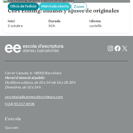
Oficis de l'edició
Matrícula oberta
Zoom
Curs Editing: análisis y ajuste de originales
Inici
Durada
Idioma
2 octubre
30 h
castellà
Instagr
Faceb
X
Carrer Canuda, 6 - 08002 Barcelona
Horari d’atenció al públic:
De dilluns a dijous, de 10 a 14 i de 16 a 18.30 h
Divendres, de 10 a 14 h
secretaria@campusdescriptura.com
(+34) 93 317 49 08
L’escola
Qui som