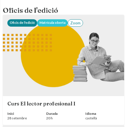
Oficis de l'edició
Oficis de l'edició
Matrícula oberta
Zoom
Curs El lector profesional I
Inici
Durada
Idioma
28 setembre
20 h
castellà