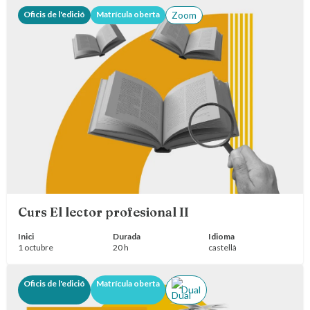
Oficis de l'edició
Matrícula oberta
Zoom
Curs El lector profesional II
Inici
Durada
Idioma
1 octubre
20 h
castellà
Oficis de l'edició
Matrícula oberta
Dual