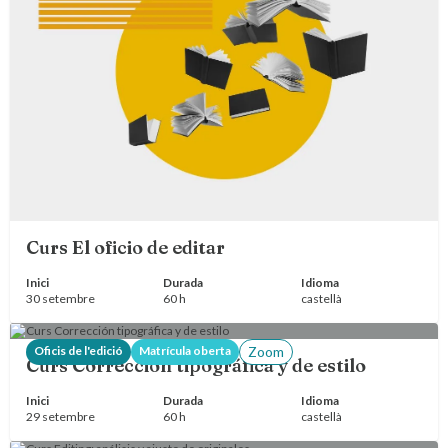
Curs El oficio de editar
Inici
Durada
Idioma
30 setembre
60 h
castellà
Oficis de l'edició
Matrícula oberta
Zoom
Curs Corrección tipográfica y de estilo
Inici
Durada
Idioma
29 setembre
60 h
castellà